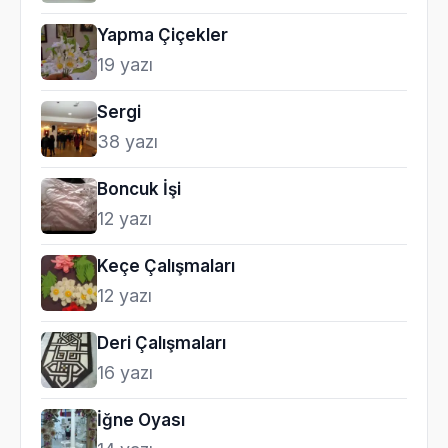
Yapma Çiçekler
19 yazı
Sergi
38 yazı
Boncuk İşi
12 yazı
Keçe Çalışmaları
12 yazı
Deri Çalışmaları
16 yazı
İğne Oyası