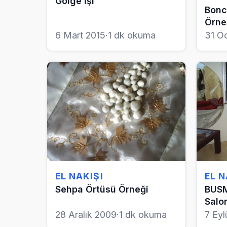
Gölge İşi
Bonc
Örne
6 Mart 2015
·
1 dk okuma
31 O
EL NAKIŞI
EL N
Sehpa Örtüsü Örneği
BUSM
Salo
28 Aralık 2009
·
1 dk okuma
7 Eyl