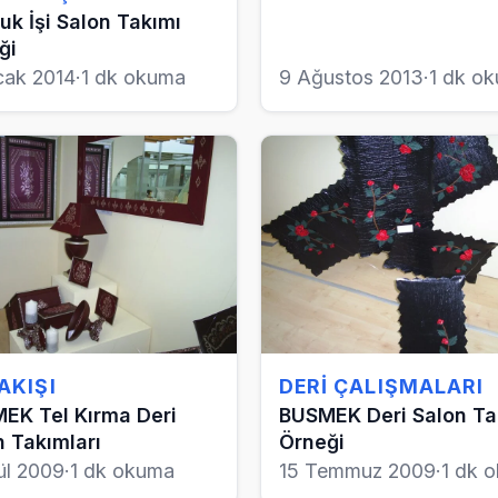
uk İşi Salon Takımı
ği
cak 2014
·
1 dk okuma
9 Ağustos 2013
·
1 dk o
AKIŞI
DERI ÇALIŞMALARI
EK Tel Kırma Deri
BUSMEK Deri Salon Ta
n Takımları
Örneği
ül 2009
·
1 dk okuma
15 Temmuz 2009
·
1 dk 