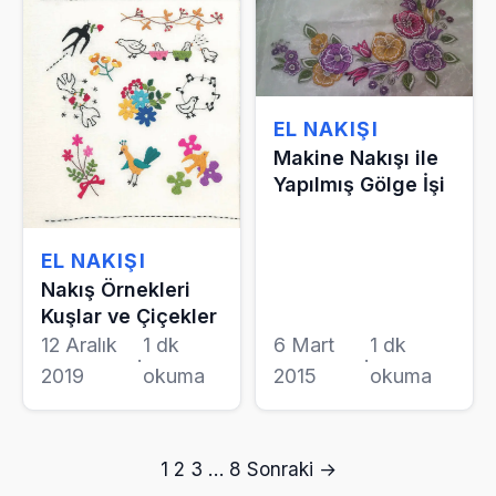
EL NAKIŞI
Makine Nakışı ile
Yapılmış Gölge İşi
EL NAKIŞI
Nakış Örnekleri
Kuşlar ve Çiçekler
12 Aralık
1 dk
6 Mart
1 dk
·
·
2019
okuma
2015
okuma
Yazı
1
2
3
…
8
Sonraki →