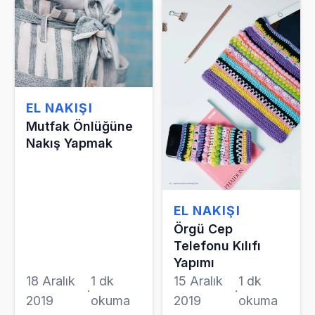
EL NAKIŞI
Mutfak Önlüğüne
Nakış Yapmak
EL NAKIŞI
Örgü Cep
Telefonu Kılıfı
Yapımı
18 Aralık
1 dk
15 Aralık
1 dk
·
·
2019
okuma
2019
okuma