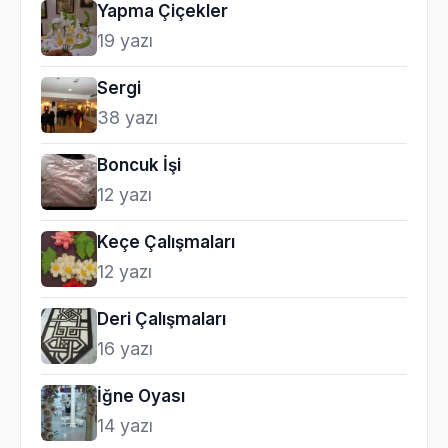
Yapma Çiçekler
19 yazı
Sergi
38 yazı
Boncuk İşi
12 yazı
Keçe Çalışmaları
12 yazı
Deri Çalışmaları
16 yazı
İğne Oyası
14 yazı