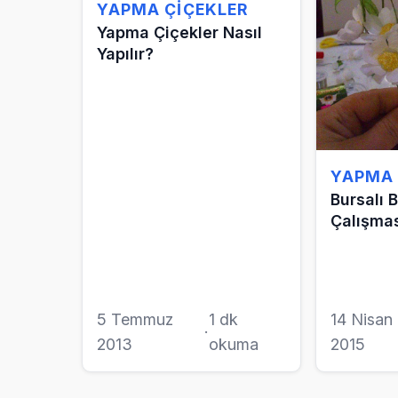
YAPMA ÇIÇEKLER
Yapma Çiçekler Nasıl
Yapılır?
YAPMA 
Bursalı 
Çalışma
5 Temmuz
1 dk
14 Nisan
·
2013
okuma
2015