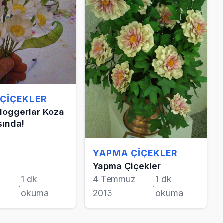
ÇIÇEKLER
Bloggerlar Koza
sında!
YAPMA ÇIÇEKLER
Yapma Çiçekler
1 dk
4 Temmuz
1 dk
·
·
okuma
2013
okuma