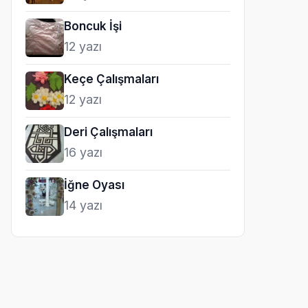
Boncuk İşi
12 yazı
Keçe Çalışmaları
12 yazı
Deri Çalışmaları
16 yazı
İğne Oyası
14 yazı