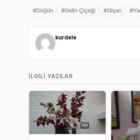
#Düğün
#Gelin Çiçeği
#Nişan
#Ya
kurdele
İLGILI YAZILAR