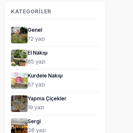
KATEGORILER
Genel
72 yazı
El Nakışı
85 yazı
Kurdele Nakışı
67 yazı
Yapma Çiçekler
19 yazı
Sergi
38 yazı