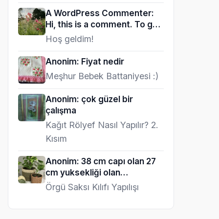
A WordPress Commenter:
Hi, this is a comment. To get
started…
Hoş geldim!
Anonim: Fiyat nedir
Meşhur Bebek Battaniyesi :)
Anonim: çok güzel bir
çalışma
Kağıt Rölyef Nasıl Yapılır? 2.
Kısım
Anonim: 38 cm capı olan 27
cm yuksekliği olan…
Örgü Saksı Kılıfı Yapılışı