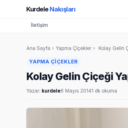
Kurdele
Nakışları
İletişim
Ana Sayfa
›
Yapma Çiçekler
›
Kolay Gelin 
YAPMA ÇIÇEKLER
Kolay Gelin Çiçeği Y
Yazar:
kurdele
6 Mayıs 2014
1 dk okuma