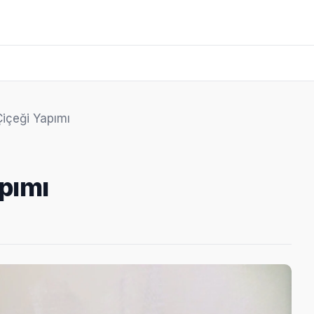
Çiçeği Yapımı
apımı