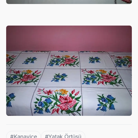
#Kanaviçe
#Yatak Örtüsü