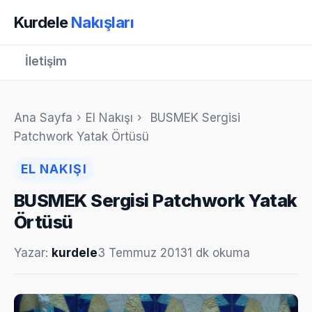
Kurdele
Nakışları
İletişim
Ana Sayfa
›
El Nakışı
›
BUSMEK Sergisi
Patchwork Yatak Örtüsü
EL NAKIŞI
BUSMEK Sergisi Patchwork Yatak
Örtüsü
Yazar:
kurdele
3 Temmuz 2013
1 dk okuma