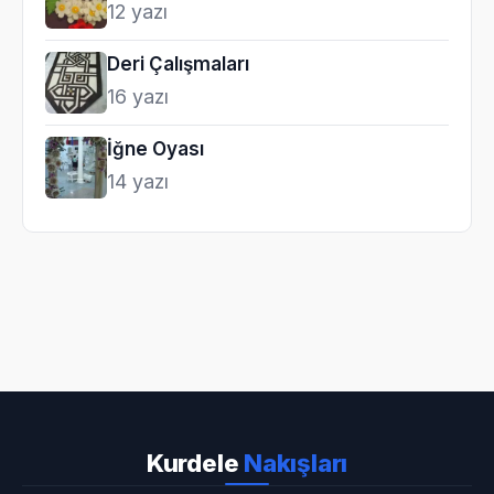
12 yazı
Deri Çalışmaları
16 yazı
İğne Oyası
14 yazı
Kurdele
Nakışları