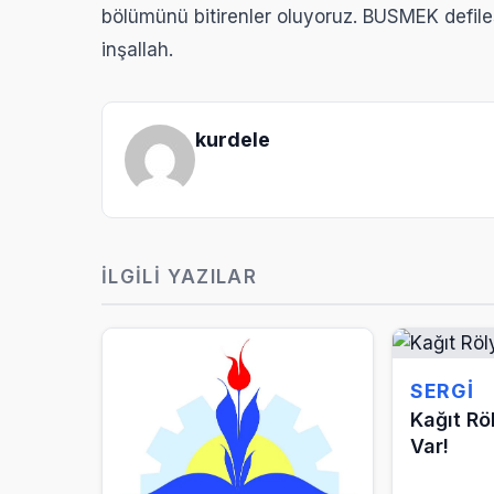
bölümünü bitirenler oluyoruz. BUSMEK defile
inşallah.
kurdele
İLGILI YAZILAR
SERGI
Kağıt Rö
Var!