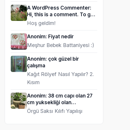
A WordPress Commenter:
Hi, this is a comment. To get
started…
Hoş geldim!
Anonim: Fiyat nedir
Meşhur Bebek Battaniyesi :)
Anonim: çok güzel bir
çalışma
Kağıt Rölyef Nasıl Yapılır? 2.
Kısım
Anonim: 38 cm capı olan 27
cm yuksekliği olan…
Örgü Saksı Kılıfı Yapılışı