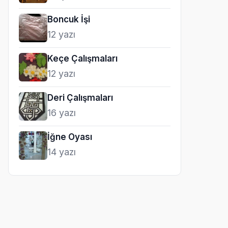
Boncuk İşi
12 yazı
Keçe Çalışmaları
12 yazı
Deri Çalışmaları
16 yazı
İğne Oyası
14 yazı