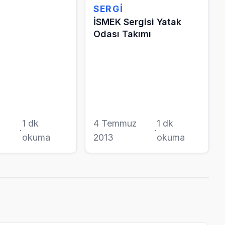
SERGI
İSMEK Sergisi Yatak
Odası Takımı
1 dk
4 Temmuz
1 dk
·
·
okuma
2013
okuma