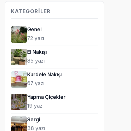
KATEGORILER
Genel
72 yazı
El Nakışı
85 yazı
Kurdele Nakışı
67 yazı
Yapma Çiçekler
19 yazı
Sergi
38 yazı