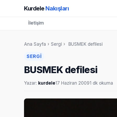
Kurdele
Nakışları
İletişim
Ana Sayfa
›
Sergi
›
BUSMEK defilesi
SERGI
BUSMEK defilesi
Yazar:
kurdele
17 Haziran 2009
1 dk okuma