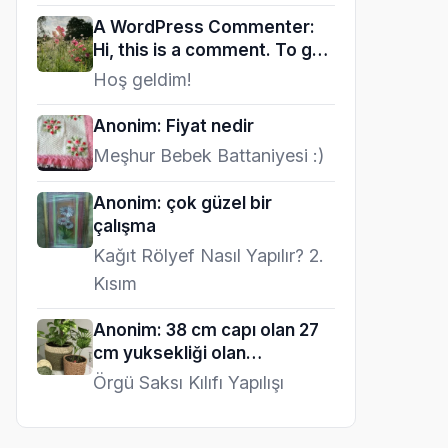
A WordPress Commenter:
Hi, this is a comment. To get
started…
Hoş geldim!
Anonim: Fiyat nedir
Meşhur Bebek Battaniyesi :)
Anonim: çok güzel bir
çalışma
Kağıt Rölyef Nasıl Yapılır? 2.
Kısım
Anonim: 38 cm capı olan 27
cm yuksekliği olan…
Örgü Saksı Kılıfı Yapılışı