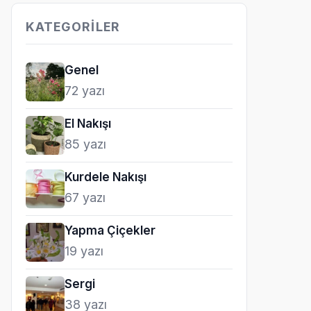
KATEGORILER
Genel
72 yazı
El Nakışı
85 yazı
Kurdele Nakışı
67 yazı
Yapma Çiçekler
19 yazı
Sergi
38 yazı