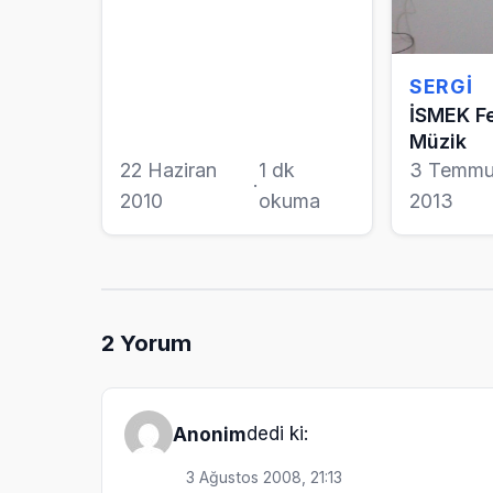
SERGI
İSMEK Fe
Müzik
22 Haziran
1 dk
3 Temmu
·
2010
okuma
2013
2
Yorum
dedi ki:
Anonim
3 Ağustos 2008, 21:13