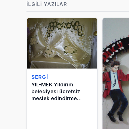
İLGILI YAZILAR
SERGI
YIL-MEK Yıldırım
belediyesi ücretsiz
meslek edindirme
kursları sergisi