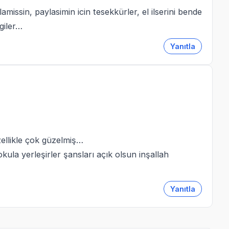
amissin, paylasimin icin tesekkürler, el ilserini bende
giler…
Yanıtla
ellikle çok güzelmiş…
kula yerleşirler şansları açık olsun inşallah
Yanıtla