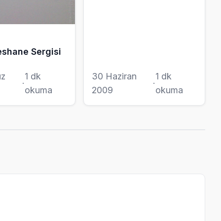
shane Sergisi
z
1 dk
30 Haziran
1 dk
·
·
okuma
2009
okuma