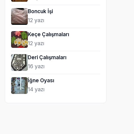
Boncuk İşi
12 yazı
Keçe Çalışmaları
12 yazı
Deri Çalışmaları
16 yazı
İğne Oyası
14 yazı