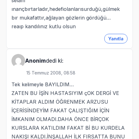
selam
ınançbırtarladır,hedefiolanlarısurduğü,gülmek
bır mukafattır,ağlayan gözlerin gördüğü…
reaıp kandılınız kutlu olsun
Yanıtla
dedi ki:
Anonim
15 Temmuz 2008, 08:58
Tek kelimeyle BAYILDIM…
ZATEN BU İŞİN HASTASIYIM çOK DERGİ VE
KİTAPLAR ALDIM ÖĞRENMEK ARZUSU
İÇERİSİNDEYİM FAKAT ÇALIŞTIĞIM İÇİN
İMKANIM OLMADI.DAHA ÖNCE BİRÇOK
KURSLARA KATILDIM FAKAT Bİ BU KURDELA
NAKIŞI KALDI.İNŞALLAH İLK FIRSATTA BUNU