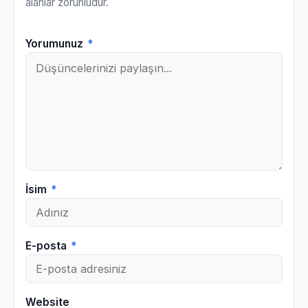
alanlar zorunludur.
Yorumunuz
*
İsim
*
E-posta
*
Website