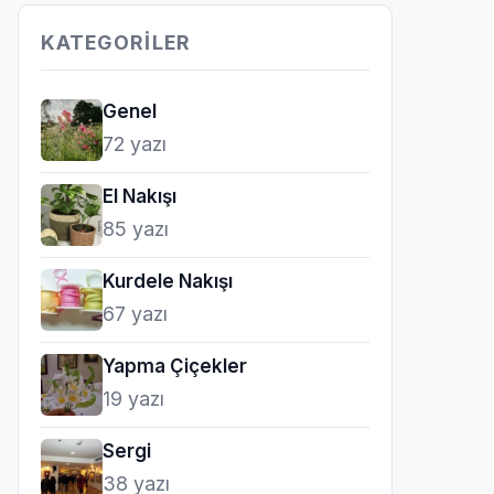
KATEGORILER
Genel
72 yazı
El Nakışı
85 yazı
Kurdele Nakışı
67 yazı
Yapma Çiçekler
19 yazı
Sergi
38 yazı