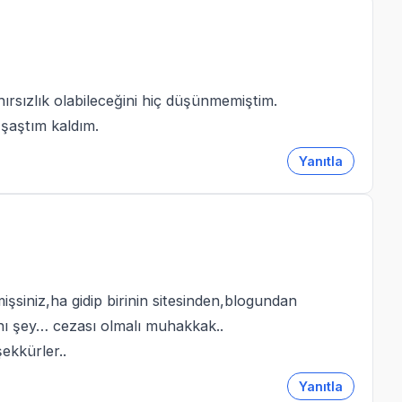
hırsızlık olabileceğini hiç düşünmemiştim.
 şaştım kaldım.
Yanıtla
mişsiniz,ha gidip birinin sitesinden,blogundan
nı şey… cezası olmalı muhakkak..
şekkürler..
Yanıtla