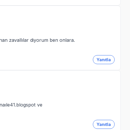
sanan zavallılar diyorum ben onlara.
Yanıtla
aıle41.blogspot ve
Yanıtla