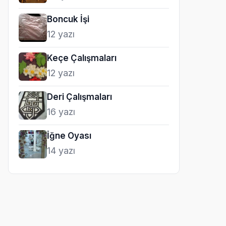
Boncuk İşi
12 yazı
Keçe Çalışmaları
12 yazı
Deri Çalışmaları
16 yazı
İğne Oyası
14 yazı