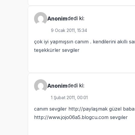
dedi ki:
Anonim
9 Ocak 2011, 15:34
çok iyi yapmışsın canım . kendilerini akıllı 
teşekkürler sevgiler
dedi ki:
Anonim
1 Şubat 2011, 00:01
canım sevgiler
http://paylaşmak
güzel baban
http://www.jojo06a5.blogcu.com
sevgıler