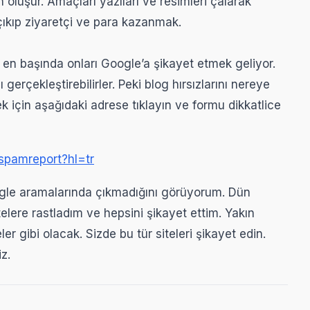
 oluşur. Amaçları yazıları ve resimleri çalarak
 çıkıp ziyaretçi ve para kazanmak.
n en başında onları Google’a şikayet etmek geliyor.
erçekleştirebilirler. Peki blog hırsızlarını nereye
mek için aşağıdaki adrese tıklayın ve formu dikkatlice
spamreport?hl=tr
oogle aramalarında çıkmadığını görüyorum. Dün
elere rastladım ve hepsini şikayet ettim. Yakın
er gibi olacak. Sizde bu tür siteleri şikayet edin.
z.