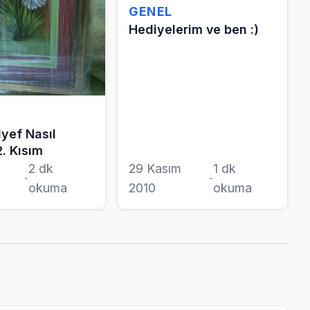
GENEL
Hediyelerim ve ben :)
lyef Nasıl
2. Kısım
2 dk
29 Kasım
1 dk
·
·
okuma
2010
okuma