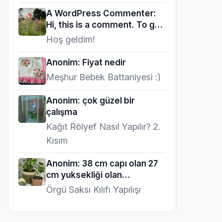
A WordPress Commenter:
Hi, this is a comment. To get
started…
Hoş geldim!
Anonim: Fiyat nedir
Meşhur Bebek Battaniyesi :)
Anonim: çok güzel bir
çalışma
Kağıt Rölyef Nasıl Yapılır? 2.
Kısım
Anonim: 38 cm capı olan 27
cm yuksekliği olan…
Örgü Saksı Kılıfı Yapılışı