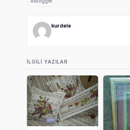
#Blogger
kurdele
İLGILI YAZILAR