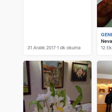
GEN
Neva
31 Aralık 2017
·
1 dk okuma
12 E