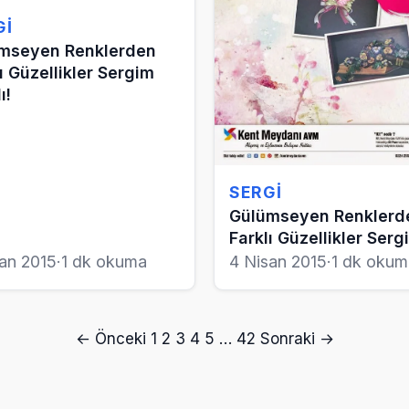
GI
mseyen Renklerden
ı Güzellikler Sergim
ı!
SERGI
Gülümseyen Renklerd
Farklı Güzellikler Sergi
san 2015
·
1 dk okuma
4 Nisan 2015
·
1 dk okum
← Önceki
1
2
3
4
5
…
42
Sonraki →