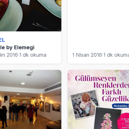
EL
le by Elemegi
kim 2016
·
1 dk okuma
1 Nisan 2016
·
1 dk okum