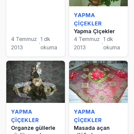
YAPMA
ÇIÇEKLER
Yapma Çiçekler
4 Temmuz
1 dk
4 Temmuz
1 dk
·
·
2013
okuma
2013
okuma
YAPMA
YAPMA
ÇIÇEKLER
ÇIÇEKLER
Organze güllerle
Masada açan