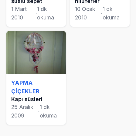
süslü sepet
nilüferler
1 Mart
1 dk
10 Ocak
1 dk
·
·
2010
okuma
2010
okuma
YAPMA
ÇIÇEKLER
Kapı süsleri
25 Aralık
1 dk
·
2009
okuma