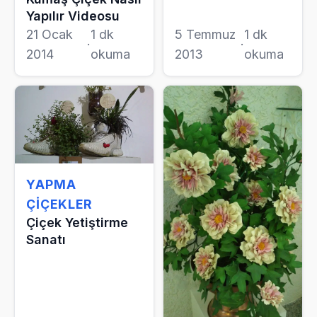
Yapılır Videosu
21 Ocak
1 dk
5 Temmuz
1 dk
·
·
2014
okuma
2013
okuma
YAPMA
ÇIÇEKLER
Çiçek Yetiştirme
Sanatı